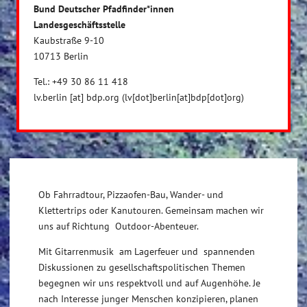
Bund Deutscher Pfadfinder*innen
Landesgeschäftsstelle
Kaubstraße 9-10
10713 Berlin
Tel.: +49 30 86 11 418
lv.berlin
[at]
bdp.org
(lv[dot]berlin[at]bdp[dot]org)
Ob Fahrradtour, Pizzaofen-Bau, Wander- und
Klettertrips oder Kanutouren. Gemeinsam machen wir
uns auf Richtung Outdoor-Abenteuer.
Mit Gitarrenmusik am Lagerfeuer und spannenden
Diskussionen zu gesellschaftspolitischen Themen
begegnen wir uns respektvoll und auf Augenhöhe. Je
nach Interesse junger Menschen konzipieren, planen