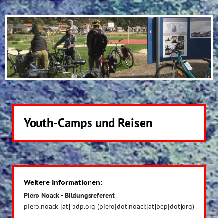
Youth-Camps und Reisen
Weitere Informationen:
Piero Noack - Bildungsreferent
piero.noack
[at]
bdp.org
(piero[dot]noack[at]bdp[dot]org)