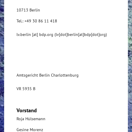
10713 Berlin
Tel.: +49 30 86 11 418
lv.berlin
[at]
bdp.org
(lv[dot]berlin[at]bdp[dot]org)
Amtsgericht Berlin Charlottenburg
VR 5935 B
Vorstand
Roja Hülsemann
Gesine Morenz